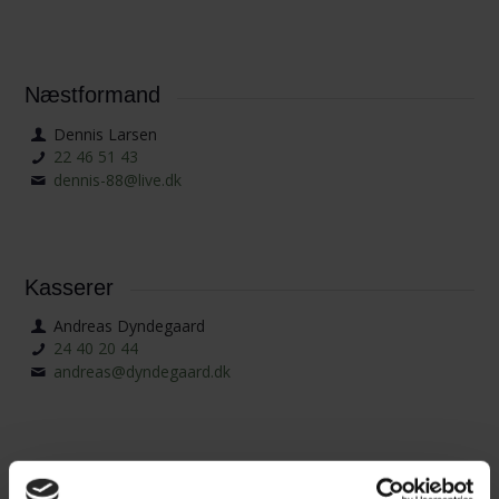
Næstformand
Dennis Larsen
22 46 51 43
dennis-88@live.dk
Kasserer
Andreas Dyndegaard
24 40 20 44
andreas@dyndegaard.dk
Sekretær