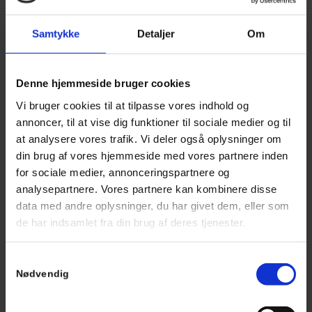
Jonas Bertel Nielsen
21 14 09 70
Samtykke
Detaljer
Om
jonas.bertel@outlook.com
Denne hjemmeside bruger cookies
Vi bruger cookies til at tilpasse vores indhold og
Bestyrelsesmedlem
annoncer, til at vise dig funktioner til sociale medier og til
John Bertel Nielsen
at analysere vores trafik. Vi deler også oplysninger om
20 26 33 19
din brug af vores hjemmeside med vores partnere inden
jbn@aarsleff.com
for sociale medier, annonceringspartnere og
analysepartnere. Vores partnere kan kombinere disse
data med andre oplysninger, du har givet dem, eller som
de har indsamlet fra din brug af deres tjenester.
Bestyrelsesmedlem
Jørn Villefrance Linder
Samtykkevalg
29 65 56 87
Nødvendig
nielsenjv@hotmail.com