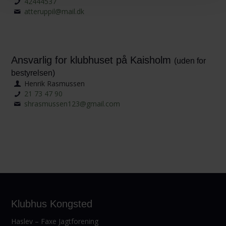
42444537
atteruppil@mail.dk
Ansvarlig for klubhuset på Kaisholm
(uden for
bestyrelsen)
Henrik Rasmussen
21 73 47 90
shrasmussen123@gmail.com
Klubhus Kongsted
Haslev – Faxe Jagtforening