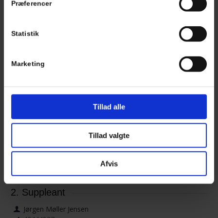
Præferencer
Bestyrelsesmedlem
Statistik
Lasse Belling Poulsen
40 97 25 31
lbpmaskinservice@gmail.com
Marketing
Tillad alle
1. Suppleant
Simon Byskov Hollænder
22400532
Tillad valgte
simon_hollaender@hotmail.com
Afvis
2. Suppleant
Jørgen Møller Jensen